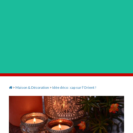
>
Maison & Décoration
>
Idée déco : cap sur l’Orient !