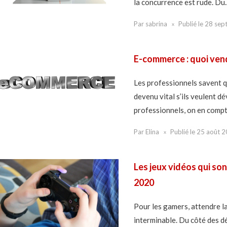
la concurrence est rude. Du..
Par
sabrina
Publié le
28 sep
E-commerce : quoi vend
Les professionnels savent qu
devenu vital s’ils veulent dé
professionnels, on en compte
Par
Elina
Publié le
25 août 
Les jeux vidéos qui so
2020
Pour les gamers, attendre la
interminable. Du côté des dé