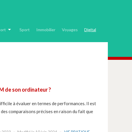
ort
Sport
Immobilier
Voyages
Digital
M de son ordinateur ?
ficile à évaluer en termes de performances. Il est
u des comparaisons précises en raison du fait que
er 2023
Modifié le
10 juin 2024
VIE PRATIQUE