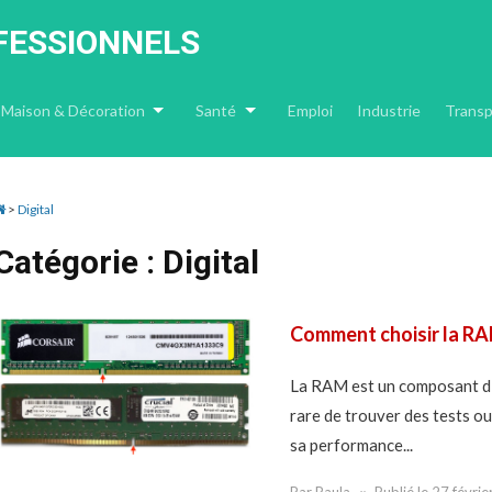
Skip
to
FESSIONNELS
content
Maison & Décoration
Santé
Emploi
Industrie
Transp
>
Digital
Catégorie :
Digital
Comment choisir la RA
La RAM est un composant dif
rare de trouver des tests o
sa performance...
Par
Paula
Publié le
27 févri