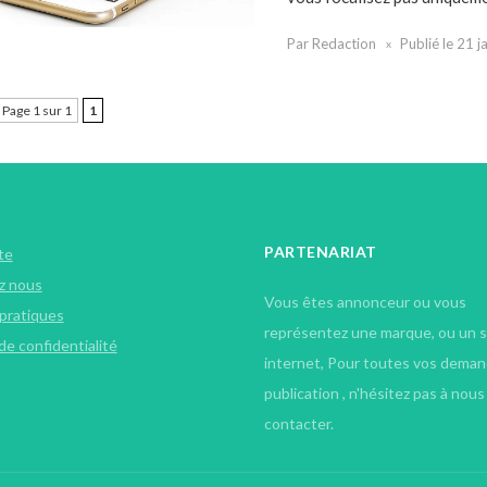
Par
Redaction
Publié le
21 j
Page 1 sur 1
1
PARTENARIAT
te
z nous
Vous êtes annonceur ou vous
 pratiques
représentez une marque, ou un s
de confidentialité
internet, Pour toutes vos dema
publication , n'hésitez pas à nous
contacter.