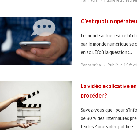
C’est quoi un opérateur
Le monde actuel est celui d’
par le monde numérique se co
en soi. D’où la question :...
Par
sabrina
Publié le
15 févr
La vidéo explicative e
procéder ?
Savez-vous que : pour s’info
de 80 % des internautes pré
textes ? une vidéo publiée...