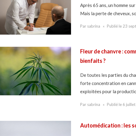
Après 65 ans, un homme sur 3
Mais la perte de cheveux, s
Par
sabrina
Publié le
23 sep
Fleur de chanvre : co
bienfaits ?
De toutes les parties du cha
forte concentration en canna
exploitées pour la productio
Par
sabrina
Publié le
6 juille
Automédication : les so