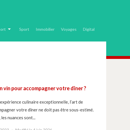
ort
Sport
Immobilier
Voyages
Digital
n vin pour accompagner votre dîner ?
 expérience culinaire exceptionnelle, l’art de
ompagner votre dîner ne doit pas être sous-estimé.
 les nuances sont...
 2023
Modifié le
4 juin 2026