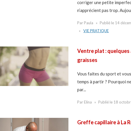
corriger une petite imperfec
n’apprécient pas trop. Aujour
Par
Paula
Publié le
14 déce
VIE PRATIQUE
Ventre plat : quelques
graisses
Vous faites du sport et vous
temps à partir ? Pourquoi n
par...
Par
Elina
Publié le
18 octob
Greffe capillaire à La 