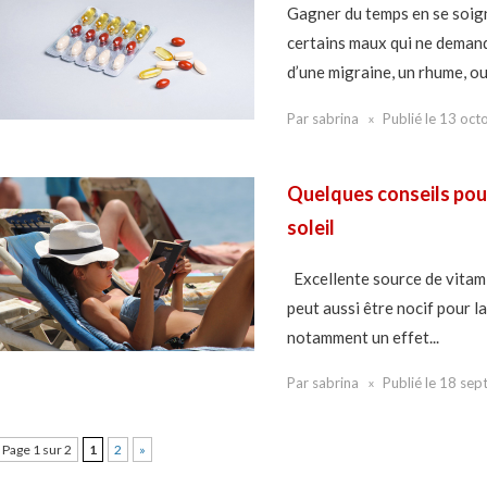
Gagner du temps en se soig
certains maux qui ne demande
d’une migraine, un rhume, ou
Par
sabrina
Publié le
13 oct
Quelques conseils pou
soleil
Excellente source de vitamin
peut aussi être nocif pour l
notamment un effet...
Par
sabrina
Publié le
18 sep
Page 1 sur 2
1
2
»