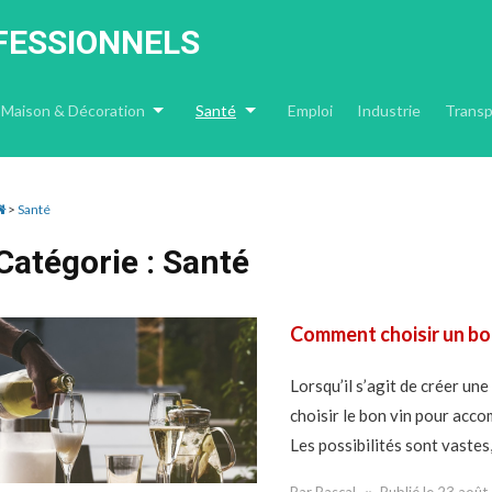
Skip
to
FESSIONNELS
content
Maison & Décoration
Santé
Emploi
Industrie
Transp
>
Santé
Catégorie :
Santé
Comment choisir un bo
Lorsqu’il s’agit de créer une
choisir le bon vin pour acc
Les possibilités sont vastes,
Par
Pascal
Publié le
23 août