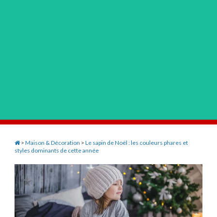
>
Maison & Décoration
>
Le sapin de Noël : les couleurs phares et
styles dominants de cette année