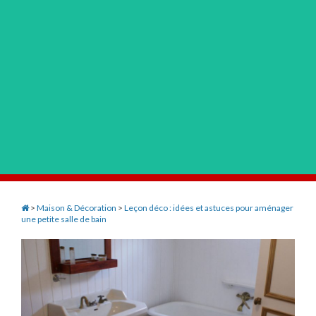
>
Maison & Décoration
>
Leçon déco : idées et astuces pour aménager
une petite salle de bain