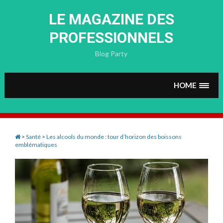
Skip
to
LE MAGAZINE DES
content
PROFESSIONNELS
Blog Party
HOME
>
Santé
>
Les alcools du monde : tour d’horizon des boissons
emblématiques