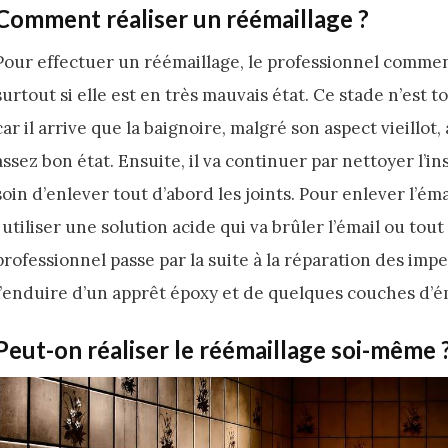
Comment réaliser un réémaillage ?
Pour effectuer un réémaillage, le professionnel comme
surtout si elle est en très mauvais état. Ce stade n’est t
car il arrive que la baignoire, malgré son aspect vieillo
assez bon état. Ensuite, il va continuer par nettoyer l’
soin d’enlever tout d’abord les joints. Pour enlever l’émai
: utiliser une solution acide qui va brûler l’émail ou tou
professionnel passe par la suite à la réparation des imp
l’enduire d’un apprêt époxy et de quelques couches d’é
Peut-on réaliser le réémaillage soi-même 