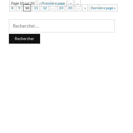
Page 10 sur 30
« Première page
«
…
8
9
10
11
12
…
20
30
…
»
Dernière page »
Rechercher :